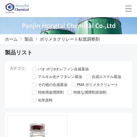
العربية
中文
English
日本語
한국어
ホーム
>
製品
>
ポリメタクリレート粘度調整剤
製品リスト
ホーム
カテゴリ:
パオ ポリαオレフィン合成基油
製品
アルキル化ナフタレン基油
合成エステル基油
その他の合成基油
PMA ポリメタクリレート
ニュース
特殊用途潤滑剤
特殊な潤滑剤添加剤
ケース
化学原料
工場展示
我々に連絡し