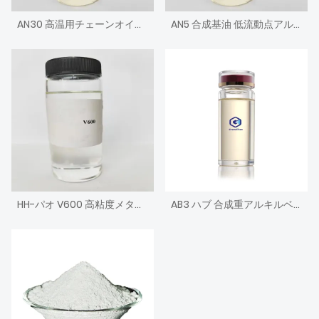
AN30 高温用チェーンオイル 高粘度アルキル化ナフタレン
AN5 合成基油 低流動点アルキル化ナフタレン
HH-パオ V600 高粘度メタロセン ポリ アルファ オレフィン エンジン基油
AB3 ハブ 合成重アルキルベンゼン基油