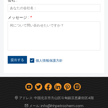
会社 :
メッセージ :
*
提出する
個人情報保護方針
アドレス:
中国北京市方山区斗甸鎮豆恵豪街区4階
メール:
info@hhpetrochem.com