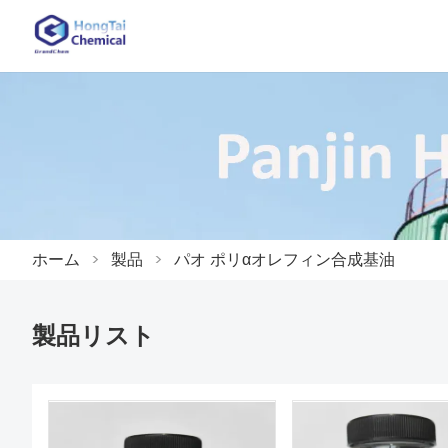
ホーム
>
製品
>
パオ ポリαオレフィン合成基油
製品リスト