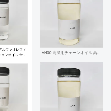
ポリアルファオレフィ
AN30 高温用チェーンオイル 高粘度アルキル化ナフタレン
ションオイル 合成
油