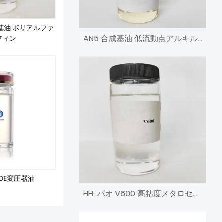
成基油 ポリアルファ
AN5 合成基油 低流動点アルキル化ナフタレン
フィン
 POE変圧器油
HH-パオ V600 高粘度メタロセン ポリ アルファ オレフィン エンジン基油