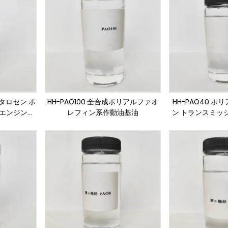
メタロセン ポ
HH-PAO100 全合成ポリアルファオ
HH-PAO40 
 エンジン基
レフィン系作動油基油
ン トランスミッ
基