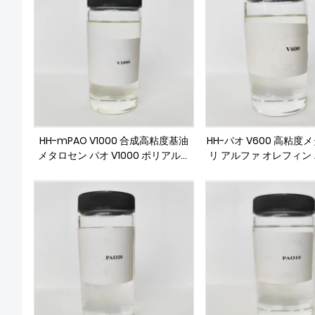
HH-mPAO V1000 合成高粘度基油
HH-パオ V600 高粘度
メタロセン パオ V1000 ポリアルフ
リ アルファ オレフィン
ァオレフィン
油