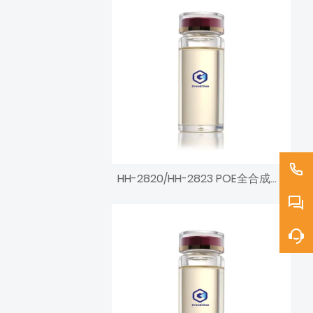
HH-2820/HH-2823 POE全合成エンジンオイル ポリオールエステル基油