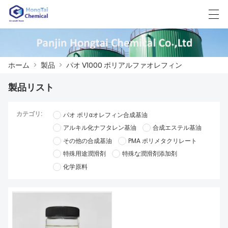
العربية
中文
English
日本語
한국어
ホーム
>
製品
>
パオ V1000 ポリアルファオレフィン
製品リスト
ホーム
カテゴリ:
パオ ポリαオレフィン合成基油
製品
アルキル化ナフタレン基油
合成エステル基油
その他の合成基油
PMA ポリメタクリレート
ニュース
特殊用途潤滑剤
特殊な潤滑剤添加剤
ケース
化学原料
工場展示
我々に連絡し