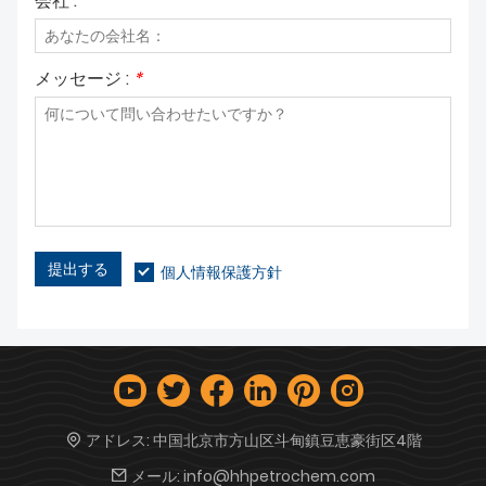
会社 :
メッセージ :
*
提出する
個人情報保護方針
アドレス:
中国北京市方山区斗甸鎮豆恵豪街区4階
メール:
info@hhpetrochem.com