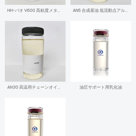
HH-パオ V600 高粘度メタロセン ポリ アルファ オレフィン エンジン基油
AN5 合成基油 低流動点アルキル化ナフタレン
AN30 高温用チェーンオイル 高粘度アルキル化ナフタレン
油圧サポート用乳化油