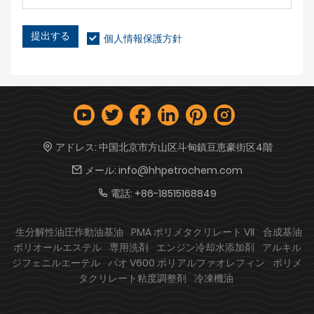
提出する
個人情報保護方針
アドレス:
中国北京市方山区斗甸鎮豆恵豪街区4階
メール:
info@hhpetrochem.com
電話:
+86-18515168849
生分解性油圧作動油基油
PMA ポリメタクリレート Ⅶ
合成基油
ポリオールエステル
専用洗剤
エンジン冷却水添加剤
アルキル
ジフェニルエーテル
パオ V600 ポリアルファオレフィン
ポリメ
タクリレート粘度調整剤
冷凍機油