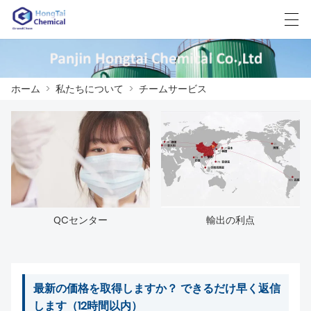
العربية
中文
English
日本語
한국어
ホーム
>
私たちについて
>
チームサービス
ホーム
製品
ニュース
QCセンター
輸出の利点
ケース
工場展示
最新の価格を取得しますか？ できるだけ早く返信
我々に連絡し
します（12時間以内）