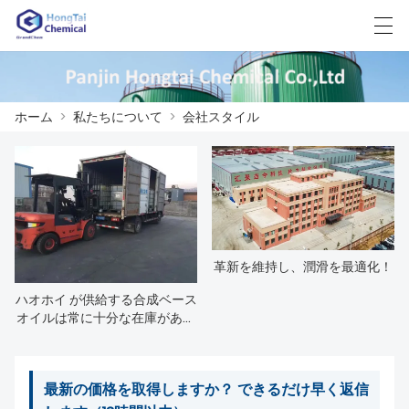
العربية
中文
English
日本語
한국어
ホーム
>
私たちについて
>
会社スタイル
ホーム
製品
ニュース
革新を維持し、潤滑を最適化！
ケース
ハオホイ が供給する合成ベース
オイルは常に十分な在庫があり
ます
工場展示
我々に連絡し
最新の価格を取得しますか？ できるだけ早く返信