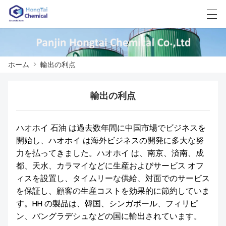
العربية
中文
English
日本語
한국어
ホーム
>
輸出の利点
輸出の利点
ホーム
製品
ハオホイ 石油 は過去数年間に中国市場でビジネスを
開始し、ハオホイ は海外ビジネスの開発に多大な努
ニュース
力を払ってきました。ハオホイ は、南京、済南、成
ケース
都、天水、カラマイなどに生産およびサービス オフ
ィスを設置し、タイムリーな供給、対面でのサービス
工場展示
を保証し、顧客の生産コストを効果的に節約していま
す。HH の製品は、韓国、シンガポール、フィリピ
我々に連絡し
ン、バングラデシュなどの国に輸出されています。